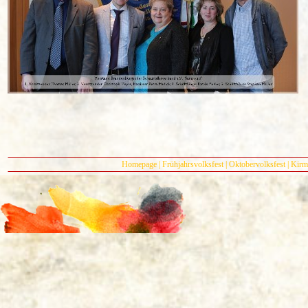
Homepage
|
Frühjahrsvolksfest
|
Oktobervolksfest
|
Kirme