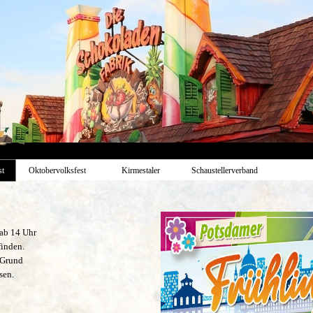
st
Oktobervolksfest
Kirmestaler
Schaustellerverband
 ab 14 Uhr
finden.
f Grund
sen.