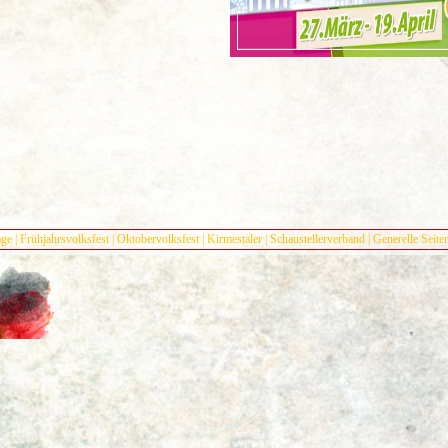
ge
|
Frühjahrsvolksfest
|
Oktobervolksfest
|
Kirmestaler
|
Schaustellerverband
|
Generelle Seite